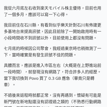
我從六月底左右收到楽天モバイル株主優待，目前也用
了一個多月，應該可以寫一下心得。
我目前住在石川縣，有看到似乎樂天針對石川有佈建更
多基地台來提高訊號，因此目前除了一開始啟用時有一
小段時間收不到訊號以外，目前使用上都沒有問題。
七月底的時候因公司聚會，我經過東京時也稍微測了一
下，當時確實是有發生訊號不佳的問題。
具體而言，應該是進入市區左右（大概是在上野進站前
一段時間），就發現沒有網路了，符合許多人的經歷。
當下我切換到 Povo 買了 0.3 GB 應急（畢竟只是轉
車）。
不過後來返程時就都正常，沒有再遇到，懷疑有可能是
新門號在新地點還沒有認證過之類的（不熟悉行動網路