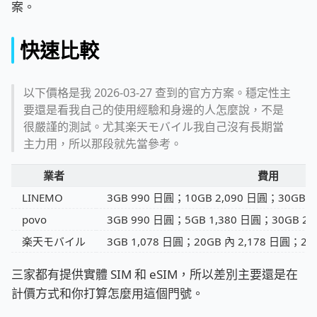
案。
快速比較
以下價格是我 2026-03-27 查到的官方方案。穩定性主
要還是看我自己的使用經驗和身邊的人怎麼說，不是
很嚴謹的測試。尤其楽天モバイル我自己沒有長期當
主力用，所以那段就先當參考。
業者
費用
LINEMO
3GB 990 日圓；10GB 2,090 日圓；30GB 2
povo
3GB 990 日圓；5GB 1,380 日圓；30GB
楽天モバイル
3GB 1,078 日圓；20GB 內 2,178 日圓；20
三家都有提供實體 SIM 和 eSIM，所以差別主要還是在
計價方式和你打算怎麼用這個門號。