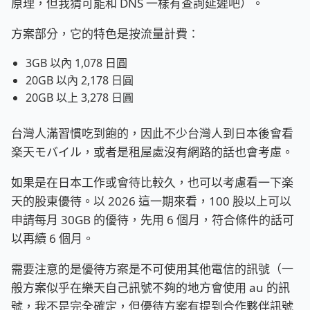
原理，但我猜可能和 DNS 一樣有查詢延遲吧）。
方案部分，它的特色是按流量計費：
3GB 以內 1,078 日圓
20GB 以內 2,178 日圓
20GB 以上 3,278 日圓
台灣人滿習慣吃到飽的，因此不少台灣人到日本後會看
楽天モバイル，或者是租屋處沒有網路的話也會考慮。
如果是在日本工作或會待比較久，也可以考慮看一下楽
天的股東優待。以 2026 這一期來看，100 股以上可以
申請每月 30GB 的優待，先用 6 個月，符合條件的話可
以再續 6 個月。
需要注意的是優待方案是不可使用其他電信的訊號（一
般方案似乎在樂天自己訊號不夠的地方會使用 au 的訊
號，我不是完全確定，但優待方案有提到合作夥伴訊號