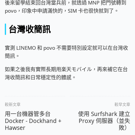
後來留學結束回台灣當兵前，就透過 MNP 把門號轉到
povo，印象中申請滿快的，SIM 卡也很快就到了。
台灣收簡訊
實測 LINEMO 和 povo 不需要特別設定就可以在台灣收
簡訊。
如果之後我有實際長期用楽天モバイル，再來補它在台
灣收簡訊和日常穩定性的體感。
較新文章
較早文章
用一台機器管多台
使用 Surfshark 建立
Docker - Dockhand +
Proxy 伺服器（並失
Hawser
敗）