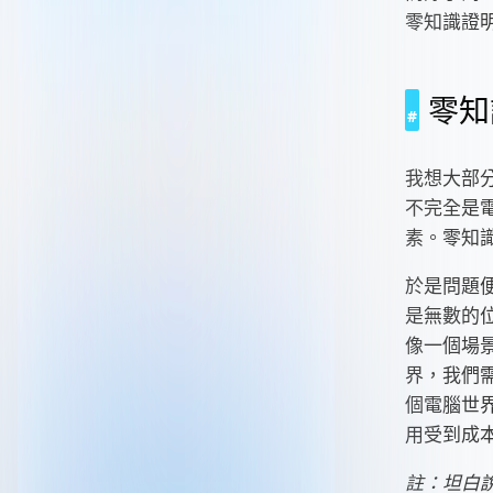
零知識證
零知
我想大部分
不完全是
素。零知
於是問題便
是無數的
像一個場景
界，我們需
個電腦世
用受到成
註：坦白