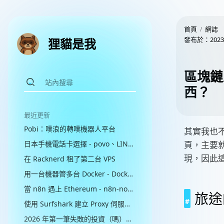
首頁
網誌
發布於：
2023
狸貓是我
區塊鏈上
西？
最近更新
Pobi：噗浪的轉噗機器人平台
其實我也不
日本手機電話卡選擇 - povo、LINEMO、楽天モバイル比較
頁，主要就是
現，因此
在 Racknerd 租了第二台 VPS
用一台機器管多台 Docker - Dockhand + Hawser
當 n8n 遇上 Ethereum - n8n-nodes-ethereum
旅途
使用 Surfshark 建立 Proxy 伺服器（並失敗）
2026 年第一筆失敗的投資（嗎）：Google AI Pro