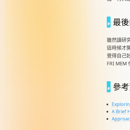
最後
雖然讀研
這時候才開
覺得自己
FRI M
參考
Explori
A Brief
Approach