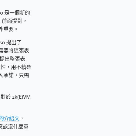
o 是一個新的
p。前面提到，
外重要。
so 提出了
他需要將這張表
需要提出整張表
分解性，用不精確
納入承諾，只需
對於 zk(E)VM
z 的介紹文
，
話應該沒什麼意