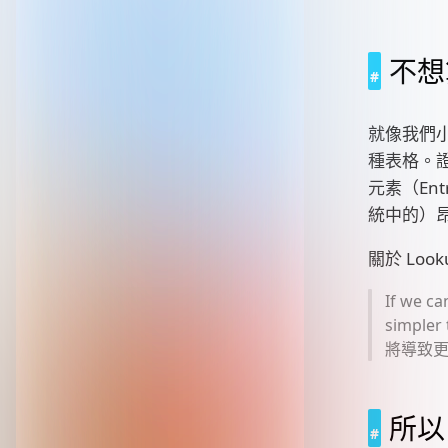
不想
就像我們小
種表格。證
元素（En
統中的）
關於 Loo
If we ca
simple
將導致
所以 