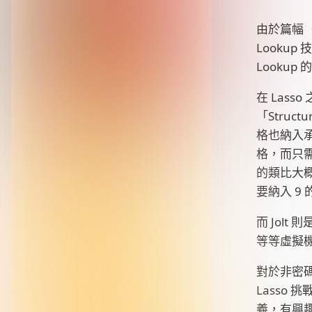
由於篇幅（
Looku
Looku
在 Las
「Stru
格也納入承
格，而只需
的類比大概
要納入 9
而 Jolt 
等等虛擬
對於非密碼
Lasso
義，有興