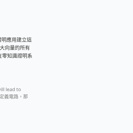
識證明應用建立這
個大向量的所有
在零知識證明系
ll lead to
ts 來定義電路，那