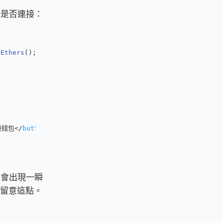
是否連接：
eEthers
();
連接錢包
</
button
>
會出現一瞬
留意這點。