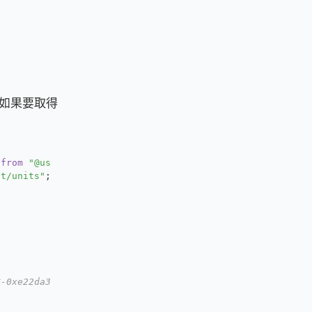
如果要取得
 
from
"@usedapp/core"
;
ct/units"
;
C-0xe22da380ee6b445bb8273c81944adeb6e84504220x506b0b2cf2