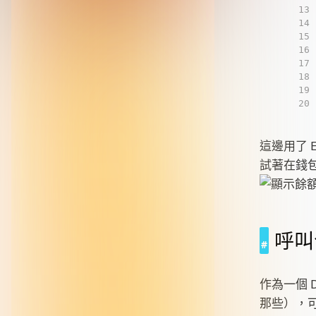
13
14
15
16
17
18
19
20
這邊用了 E
試著在錢
呼叫
作為一個
那些），