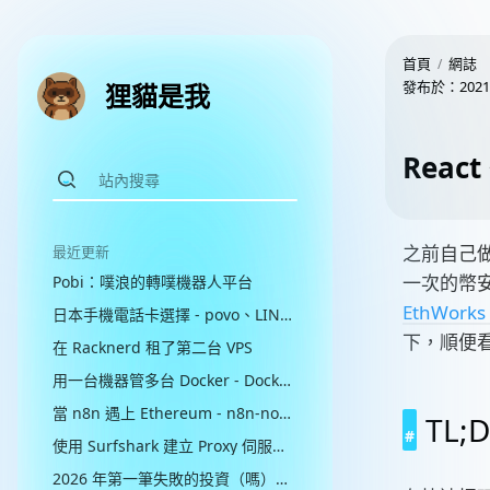
首頁
網誌
發布於：
2021
狸貓是我
Reac
之前自己做 
最近更新
一次的幣
Pobi：噗浪的轉噗機器人平台
EthWorks
日本手機電話卡選擇 - povo、LINEMO、楽天モバイル比較
下，順便看
在 Racknerd 租了第二台 VPS
用一台機器管多台 Docker - Dockhand + Hawser
當 n8n 遇上 Ethereum - n8n-nodes-ethereum
TL;
使用 Surfshark 建立 Proxy 伺服器（並失敗）
2026 年第一筆失敗的投資（嗎）：Google AI Pro