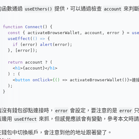
的函數通過
提供，可以通過檢查
來判斷
useEthers()
account
function
Connect
(
) {
const
 { activateBrowserWallet, account, error } = 
us
useEffect
(
() =>
 {
if
 (error) 
alert
(error);
  }, [error]);
return
 account ? (
<
h1
>
{account}
</
h1
>
  ) : (
<
button
onClick
=
{()
 =>
 activateBrowserWallet()}>
  );
}
端沒有錢包卻點連接時，
會設定，要注意的是
只
error
error
這邊用
來抓，但感覺應該會有變動，參考本文時請
useEffect
在錢包中切換帳戶，會注意到他的地址跟著變了。