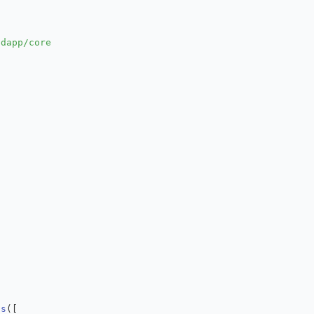
edapp/core"
;
ls
([