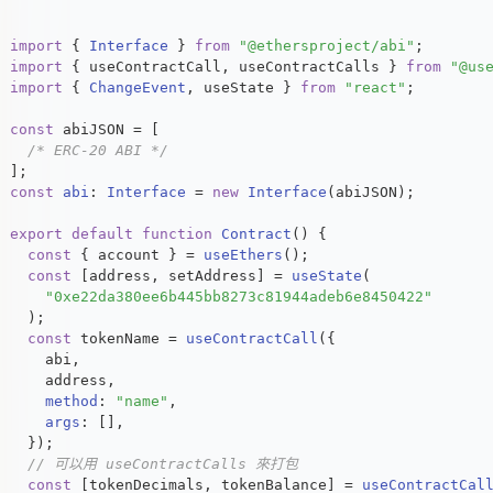
import
 { 
Interface
 } 
from
"@ethersproject/abi"
;
import
 { useContractCall, useContractCalls } 
from
"@us
import
 { 
ChangeEvent
, useState } 
from
"react"
;
const
 abiJSON = [
/* ERC-20 ABI */
];
const
abi
: 
Interface
 = 
new
Interface
(abiJSON);
export
default
function
Contract
(
) {
const
 { account } = 
useEthers
();
const
 [address, setAddress] = 
useState
(
"0xe22da380ee6b445bb8273c81944adeb6e8450422"
  );
const
 tokenName = 
useContractCall
({
    abi,
    address,
method
: 
"name"
,
args
: [],
  });
// 可以用 useContractCalls 來打包
const
 [tokenDecimals, tokenBalance] = 
useContractCal