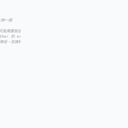
 上辦一個
的鏈可能需要設定
her 的 error 回報
可以考慮降低，但資料更新就會比較慢的樣子