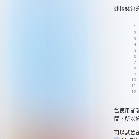
連接錢包
1
2
3
4
5
6
7
8
9
10
11
12
當使用者
間，所以
可以試著