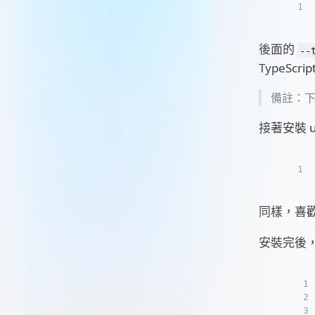
1
後面的
--
TypeSc
備註：下
接著安裝 u
1
同樣，喜歡
安裝完後
1
2
3