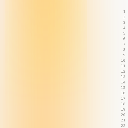
1
2
3
4
5
6
7
8
9
10
11
12
13
14
15
16
17
18
19
20
21
22