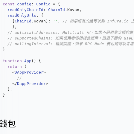
const
config
: 
Config
 = {
readOnlyChainId
: 
ChainId
.
Kovan
,
readOnlyUrls
: {
    [
ChainId
.
Kovan
]: 
''
, 
// 如果沒有的話可以到 Infura.io
    },
// multicallAddresses: Mulitcall 用，如果不是原生支援
// supportedChains: 如果使用者切錯鏈會提示，透過下面的 useEt
// pollingInterval: 輪詢間隔，如果 RPC Node 要付錢
}
function
App
(
) {
return
 (
    <
DAppProvider
>
// ...
    </
DappProvider
>
  );
}
錢包