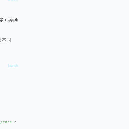
整，透過
會不同
p/core'
;