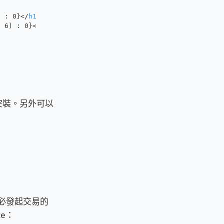
) : 0}
</
h1
>
, 6) : 0}
</
h1
>
安裝。另外可以
不必發起交易的
ce：