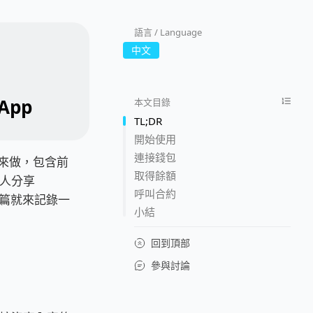
語言 / Language
中文
App
本文目錄
TL;DR
開始使用
連接錢包
js 來做，包含前
取得餘額
人分享
呼叫合約
篇就來記錄一
小結
回到頂部
參與討論