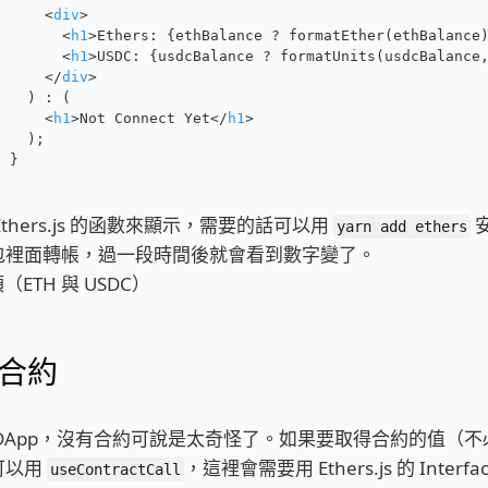
<
div
>
<
h1
>
Ethers: {ethBalance ? formatEther(ethBalance
<
h1
>
USDC: {usdcBalance ? formatUnits(usdcBalance
</
div
>
  ) : (
<
h1
>
Not Connect Yet
</
h1
>
  );
}
thers.js 的函數來顯示，需要的話可以用
yarn add ethers
包裡面轉帳，過一段時間後就會看到數字變了。
合約
 DApp，沒有合約可說是太奇怪了。如果要取得合約的值（
可以用
，這裡會需要用 Ethers.js 的 Interfa
useContractCall