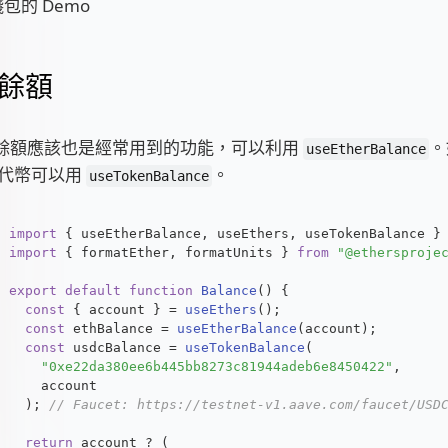
餘額
H 餘額應該也是經常用到的功能，可以利用
。
useEtherBalance
 的代幣可以用
。
useTokenBalance
import
 { useEtherBalance, useEthers, useTokenBalance }
import
 { formatEther, formatUnits } 
from
"@ethersproje
export
default
function
Balance
(
) {
const
 { account } = 
useEthers
();
const
 ethBalance = 
useEtherBalance
(account);
const
 usdcBalance = 
useTokenBalance
(
"0xe22da380ee6b445bb8273c81944adeb6e8450422"
,
    account
  ); 
// Faucet: https://testnet-v1.aave.com/faucet/USD
return
 account ? (